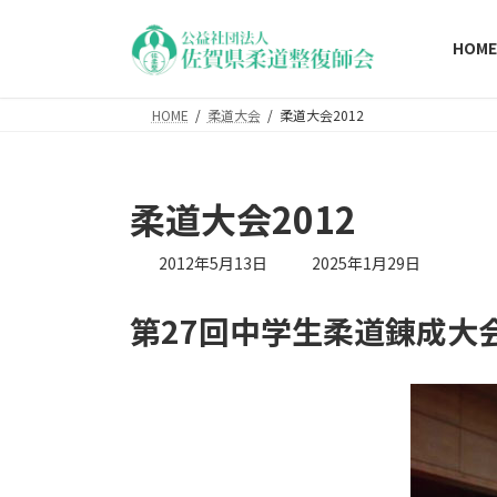
コ
ナ
ン
ビ
HOME
テ
ゲ
ン
ー
HOME
柔道大会
柔道大会2012
ツ
シ
へ
ョ
ス
ン
キ
に
柔道大会2012
ッ
移
プ
動
最
2012年5月13日
2025年1月29日
終
更
第27回中学生柔道錬成大
新
日
時
: