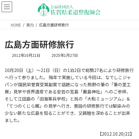
コ
ナ
ン
ビ
テ
ゲ
ン
ー
HOME
案内
広島方面研修旅行
ツ
シ
へ
ョ
ス
ン
広島方面研修旅行
キ
に
ッ
移
最
2012年10月21日
2025年1月27日
プ
動
終
更
10月20日（土）～21日（日）の1泊2日で総勢27名により研修旅行
新
へ行って参りました。 隔年で実施している今回は、なでしこジャ
日
時
パンが国民栄誉賞受賞副賞で話題になった熊野の筆の「筆の里工
:
房」見学や世界遺産である安芸の宮島「厳島神社」へのご参拝、
そして江田島の「旧海軍兵学校」と呉の「大和ミュージアム」＆
「てつのくじら館」の見学へ行き、普段の研修旅行では馴染みの
少ない新たな広島を知ることができ、又親睦を深めることが出来
ました。
【2012.10.20/21】