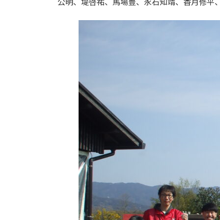
公明、堤啓祐、馬場豊、永石知靖、香月修平、