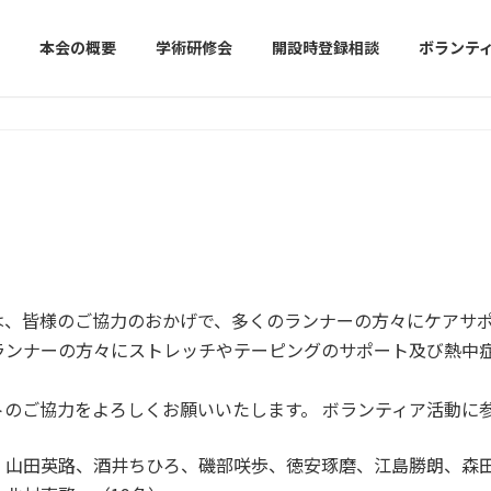
本会の概要
学術研修会
開設時登録相談
ボランテ
3」は、皆様のご協力のおかげで、多くのランナーの方々にケア
ランナーの方々にストレッチやテーピングのサポート及び熱中
トのご協力をよろしくお願いいたします。 ボランティア活動に
、山田英路、酒井ちひろ、磯部咲歩、徳安琢磨、江島勝朗、森