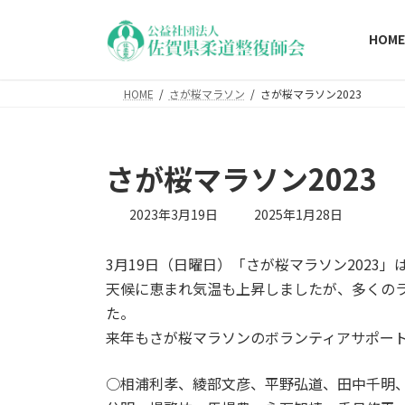
コ
ナ
ン
ビ
HOME
テ
ゲ
ン
ー
HOME
さが桜マラソン
さが桜マラソン2023
ツ
シ
へ
ョ
ス
ン
キ
に
さが桜マラソン2023
ッ
移
プ
動
最
2023年3月19日
2025年1月28日
終
更
3月19日（日曜日）「さが桜マラソン202
新
日
天候に恵まれ気温も上昇しましたが、多くの
時
た。
:
来年もさが桜マラソンのボランティアサポー
○相浦利孝、綾部文彦、平野弘道、田中千明