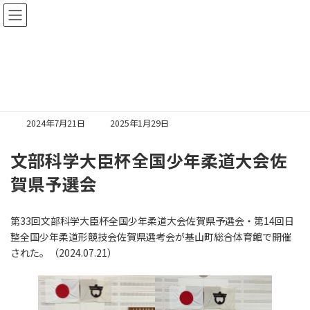
コ
ナ
ン
ビ
テ
ゲ
ン
ー
HOME
柔道大会
柔道大会2024
ツ
シ
へ
ョ
ス
ン
柔道大会2024
キ
に
ッ
移
最
2024年7月21日
2025年1月29日
プ
動
終
更
文部科学大臣杯全国少年柔道大会佐
新
日
賀県予選会
時
:
第33回文部科学大臣杯全国少年柔道大会佐賀県予選会・第14回日
整全国少年柔道形競技会佐賀県選考会が基山町総合体育館で開催
された。（2024.07.21）