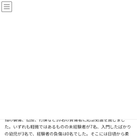
コ
ナ
ン
ビ
テ
ゲ
ン
ー
HOME
案内
少年柔道教室2017
ツ
シ
へ
ョ
ス
ン
少年柔道教室2017
キ
に
ッ
移
最
2017年1月15日
2025年1月29日
プ
動
終
更
平成29年全国少年柔道協議会少年柔道教室
新
日
時
1月15日（日）県総合体育館武道場にて、全国少年柔道協議会少年
:
柔道教室が開催され、当師会から会長、事業部、救護ﾎﾞﾗﾝﾃｨｱ部が
参加しました。この教室では、日常で起こり得るケガの予防や礼
節などについて、全柔連から手島桂子先生、泉浩先生がユーモア
を交えて丁寧に指導されていました。救護ﾎﾞﾗﾝﾃｨｱ活動としては、
指の裂傷、捻挫、打撲など10名の負傷者に応急処置を施しまし
た。いずれも軽微ではあるものの未経験者が7名、入門したばかり
の幼児が3名で、経験者の負傷は0名でした。そこには日頃から柔