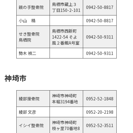
鳥栖市蔵上３
親の手整骨院
0942-50-8817
丁目150-2-101
小山 精
0942-50-8817
鳥栖市西新町
せき整骨院
1422-54 そよ
0942-50-9311
鳥栖院
風２番館A号室
勢木 禎二
0942-50-9311
神埼市
神埼市神埼町
綾部接骨院
0952-52-1848
本堀3194番地
綾部 文彦
0952-20-2198
神埼市神埼町
イシイ整骨院
0952-52-3511
枝ヶ里70番地8