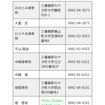
三養基郡みや
おおとみ接骨
き町大字簔原
0942-94-3073
院
926-1
大富 忠
0942-94-3073
三養基郡基山
ひらやま接骨
町大字宮浦469
0942-92-4353
院
番地6
平山 隆裕
0942-92-4353
三養基郡みや
中嶋接骨院
き町大字江口
0942-81-6151
2492番地37
中嶋 隆
0942-81-6152
三養基郡みや
堤整骨院
き町大字原古
0942-94-4141
賀209番地2
https://tsutsu
堤 啓祐
0942-94-4141