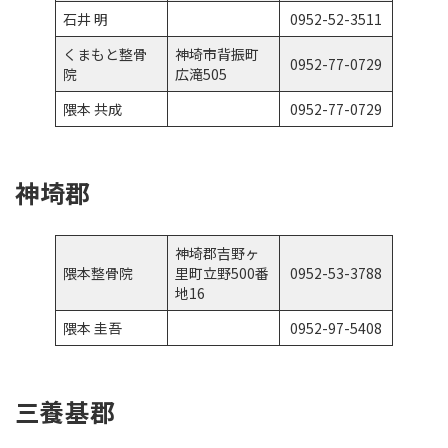
石井 明
0952-52-3511
くまもと整骨
神埼市背振町
0952-77-0729
院
広滝505
隈本 共成
0952-77-0729
神埼郡
神埼郡吉野ヶ
隈本整骨院
里町立野500番
0952-53-3788
地16
隈本 圭吾
0952-97-5408
三養基郡